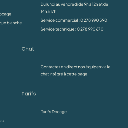
Du lundi au vendredi de 9h à 12h et de
14h à 17h
Docage
Service commercial : 0 278 990 590
rque blanche
Service technique : 0 278 990 670
Chat
Contactez en direct nos équipes via le
chat intégré à cette page
Tarifs
Tarifs Docage
oc