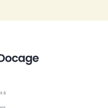
t Docage
t à
vos