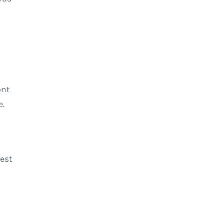
ont
e.
'est