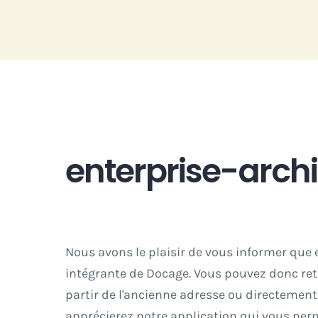
Passer
au
contenu
enterprise-archi
Nous avons le plaisir de vous informer que 
intégrante de Docage. Vous pouvez donc ret
partir de l'ancienne adresse ou directement
apprécierez notre application qui vous perm