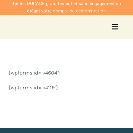
Passer
Testez DOCAGE gratuitement et sans engagement en
créant votre
compte de démonstration
au
contenu
Toggl
Navig
Solu
Intég
[wpforms id= »4604″]
Nous co
[wpforms id= »4119″]
Tarifs