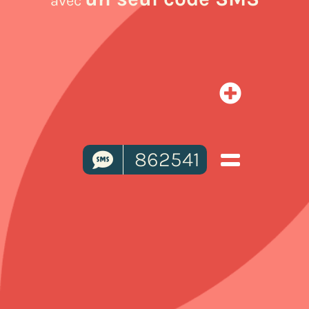
avec
862541