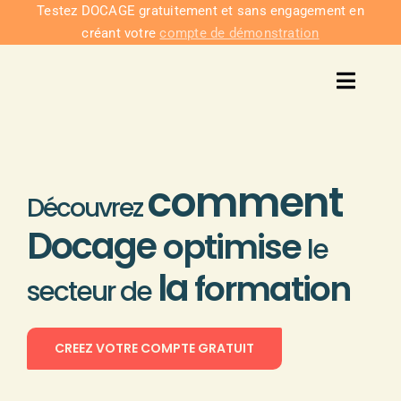
Passer
Testez DOCAGE gratuitement et sans engagement en
créant votre
compte de démonstration
au
contenu
Toggl
Navig
Solu
comment
Intég
Découvrez
Docage
optimise
le
Nous co
la
formation
secteur de
Tarifs
CREEZ VOTRE COMPTE GRATUIT