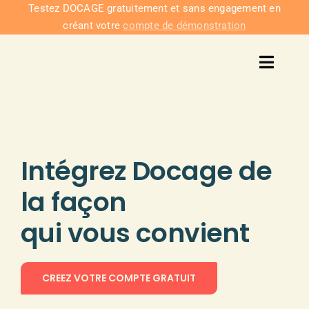
Passer
Testez DOCAGE gratuitement et sans engagement en
créant votre
compte de démonstration
au
contenu
Toggl
Navig
Solu
Intég
Intégrez
Docage de
Nous co
la façon
qui
vous convient
Tarifs
CREEZ VOTRE COMPTE GRATUIT