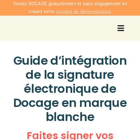
Passer
Testez DOCAGE gratuitement et sans engagement en
créant votre
compte de démonstration
au
contenu
Toggl
Navig
Solu
Guide d’
intégration
Intég
de la signature
électronique de
Nous co
Docage
en marque
Tarifs
blanche
Faites signer vos