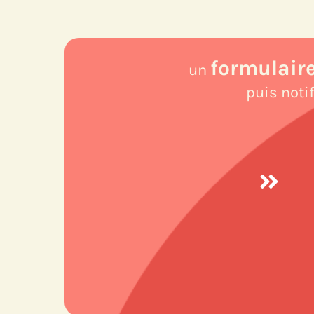
formulair
un
puis notif