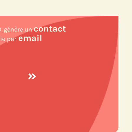
e
contact
génère un
email
ie par