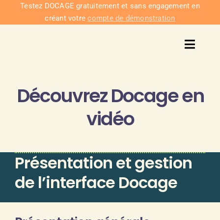
Passer
Testez DOCAGE gratuitement et sans engagement en
créant votre
compte de démonstration
au
contenu
Toggl
Navig
Solu
Découvrez Docage en
Intég
vidéo
Nous co
Présentation et gestion
Tarifs
de l’interface Docage