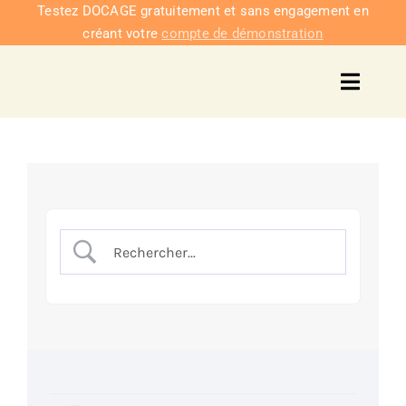
Passer
Testez DOCAGE gratuitement et sans engagement en
créant votre
compte de démonstration
au
contenu
Toggl
Navig
Solu
Intég
Nous co
Tarifs