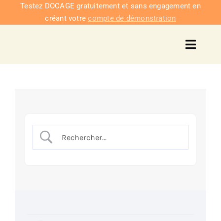
Passer
Testez DOCAGE gratuitement et sans engagement en
créant votre
compte de démonstration
au
contenu
Toggl
Navig
Solu
Intég
Nous co
Tarifs