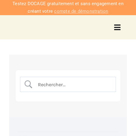
Passer
Testez DOCAGE gratuitement et sans engagement en
créant votre
compte de démonstration
au
contenu
Toggl
Navig
Solu
Intég
Nous co
Tarifs