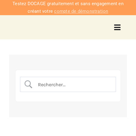
Passer
Testez DOCAGE gratuitement et sans engagement en
créant votre
compte de démonstration
au
contenu
Toggl
Navig
Solu
Intég
Nous co
Tarifs