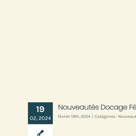
Passer
au
contenu
Nouveautés Docage Fév
19
février 19th, 2024
|
Catégories :
Nouveaut
02, 2024