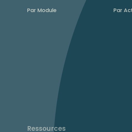
Par Module
Par Act
Ressources