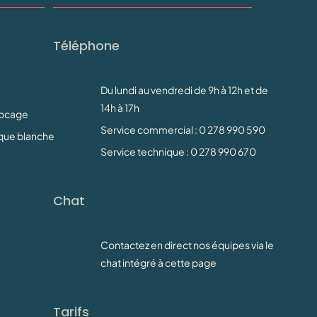
Téléphone
Du lundi au vendredi de 9h à 12h et de
14h à 17h
Docage
Service commercial : 0 278 990 590
rque blanche
Service technique : 0 278 990 670
Chat
Contactez en direct nos équipes via le
chat intégré à cette page
Tarifs