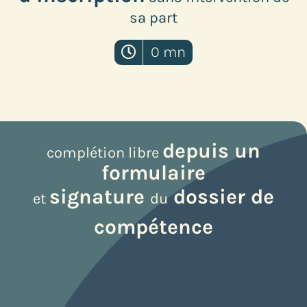
sa part
0 mn
depuis un
complétion libre
formulaire
signature
dossier de
et
du
compétence