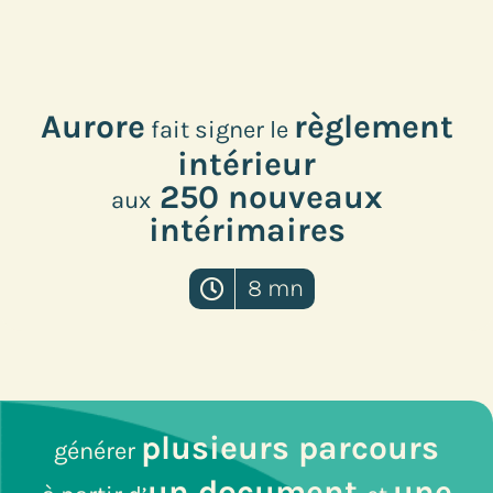
Aurore
règlement
fait signer le
intérieur
250 nouveaux
aux
intérimaires
8 mn
plusieurs parcours
générer
un document
une