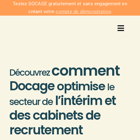
Passer
Testez DOCAGE gratuitement et sans engagement en
créant votre
compte de démonstration
au
contenu
Toggl
Navig
Solu
comment
Intég
Découvrez
Docage
optimise
le
Nous co
l’intérim et
secteur de
Tarifs
des cabinets de
recrutement