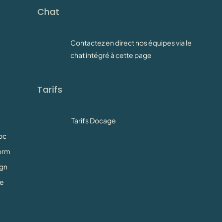
Chat
Contactez en direct nos équipes via le
chat intégré à cette page
Tarifs
Tarifs Docage
oc
orm
gn
ge