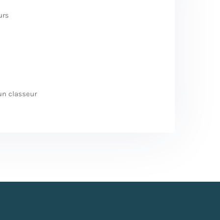
urs
un classeur