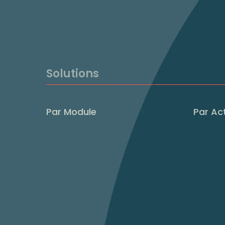
Solutions
Par Module
Par Act