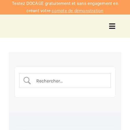
Passer
Testez DOCAGE gratuitement et sans engagement en
créant votre
compte de démonstration
au
contenu
Toggl
Navig
Solu
Intég
Nous co
Tarifs