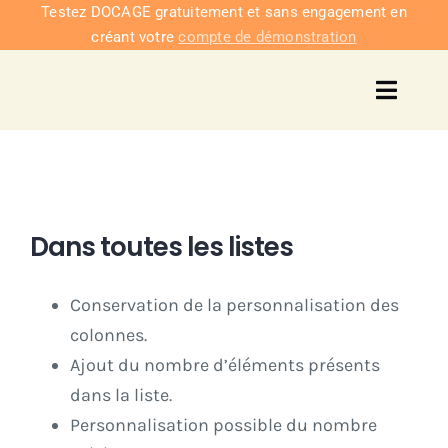
Passer
Testez DOCAGE gratuitement et sans engagement en
créant votre
compte de démonstration
au
contenu
Toggl
Navig
Solu
Intég
Dans toutes les listes
Nous co
Conservation de la personnalisation des
colonnes.
Tarifs
Ajout du nombre d’éléments présents
dans la liste.
Personnalisation possible du nombre