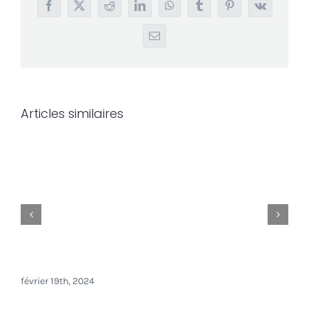
Facebook
X
Reddit
LinkedIn
WhatsApp
Tumblr
Pinterest
Vk
Email
Articles similaires
Nouveautés Docage Février 2024
février 19th, 2024