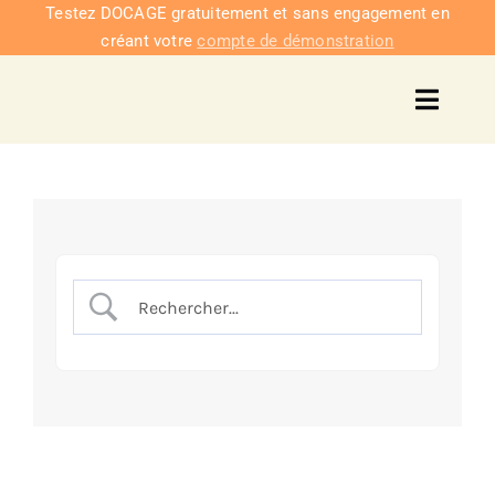
Passer
Testez DOCAGE gratuitement et sans engagement en
créant votre
compte de démonstration
au
contenu
Toggl
Navig
Solu
Intég
Nous co
Tarifs