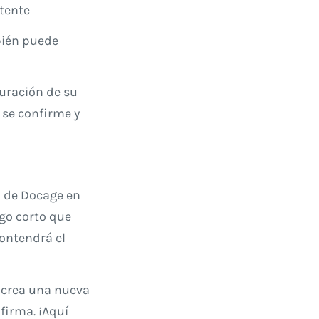
stente
bién puede
guración de su
 se confirme y
o de Docage en
igo corto que
contendrá el
 crea una nueva
firma. ¡Aquí