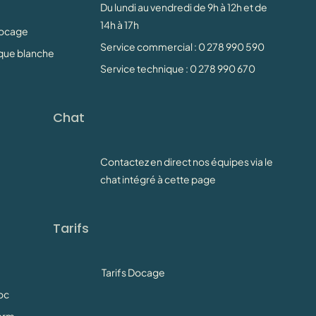
Du lundi au vendredi de 9h à 12h et de
14h à 17h
Docage
Service commercial : 0 278 990 590
rque blanche
Service technique : 0 278 990 670
Chat
Contactez en direct nos équipes via le
chat intégré à cette page
Tarifs
Tarifs Docage
oc