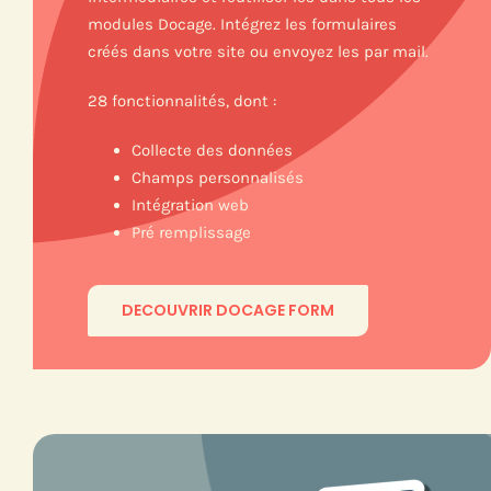
modules Docage. Intégrez les formulaires
créés dans votre site ou envoyez les par mail.
28 fonctionnalités, dont :
Collecte des données
Champs personnalisés
Intégration web
Pré remplissage
DECOUVRIR DOCAGE FORM