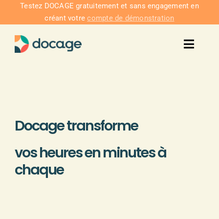
Passer
Testez DOCAGE gratuitement et sans engagement en
créant votre
compte de démonstration
au
contenu
Toggl
Navig
Solu
Intég
Docage transforme
Nous co
vos heures en minutes à
chaque
Tarifs