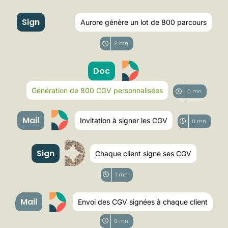
Sign
Aurore génère un lot de 800 parcours
2 mn
Doc
Génération de 800 CGV personnalisées
0 mn
Mail
Invitation à signer les CGV
0 mn
Sign
Chaque client signe ses CGV
1 mn
Mail
Envoi des CGV signées à chaque client
0 mn