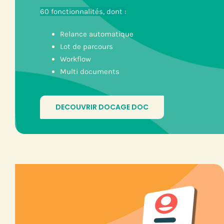
60 fonctionnalités, dont :
Relance automatique
Lot de parcours
Workflow
Multi documents
DECOUVRIR DOCAGE DOC