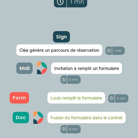
1 mn
Sign
Cléa génère un parcours de réservation
1 mn
Mail
Invitation à remplir un formulaire
0 mn
Form
Louis remplit le formulaire
2 mn
Doc
Fusion du formulaire dans le contrat
0 mn