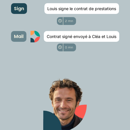
Sign
Louis signe le contrat de prestations
2 mn
Mail
Contrat signé envoyé à Cléa et Louis
0 mn