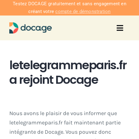
Passer
Testez DOCAGE gratuitement et sans engagement en
créant votre
compte de démonstration
au
contenu
Toggl
Navig
Solu
letelegrammeparis.fr
Intég
a rejoint Docage
Nous co
Tarifs
Nous avons le plaisir de vous informer que
letelegrammeparis.fr fait maintenant partie
intégrante de Docage. Vous pouvez donc