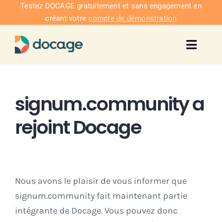
Passer
Testez DOCAGE gratuitement et sans engagement en
créant votre
compte de démonstration
au
contenu
Toggl
Navig
Solu
signum.community a
Intég
rejoint Docage
Nous co
Tarifs
Nous avons le plaisir de vous informer que
signum.community fait maintenant partie
intégrante de Docage. Vous pouvez donc