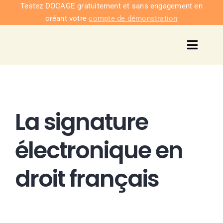
Passer
Testez DOCAGE gratuitement et sans engagement en
créant votre
compte de démonstration
au
contenu
Toggl
Navig
Solu
Intég
La signature
Nous co
électronique en
droit français
Tarifs