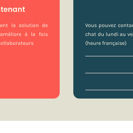
ntenant
ent la solution de
Vous pouvez contac
améliore à la fois
chat du lundi au ve
 collaborateurs
(heure française)