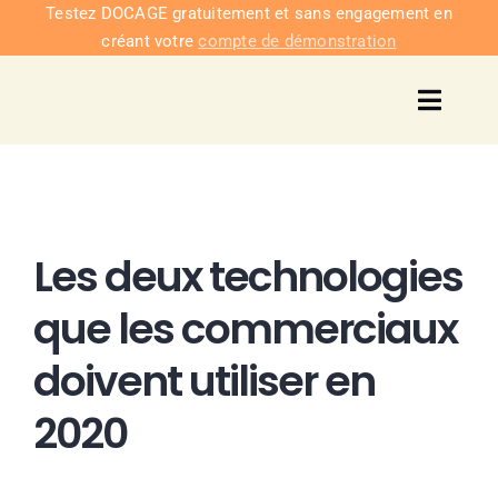
Passer
Testez DOCAGE gratuitement et sans engagement en
créant votre
compte de démonstration
au
contenu
Toggl
Navig
Solu
Intég
Les deux technologies
Nous co
que les commerciaux
doivent utiliser en
Tarifs
2020