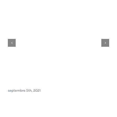
Valeur juridique des mentions
manuscrites dans les contrats
septembre 5th, 2021