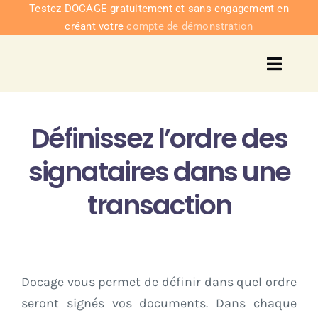
Passer
Testez DOCAGE gratuitement et sans engagement en
créant votre
compte de démonstration
au
contenu
Toggl
Navig
Solu
Définissez l’ordre des
Intég
signataires dans une
Nous co
transaction
Tarifs
Docage vous permet de définir dans quel ordre
seront signés vos documents. Dans chaque