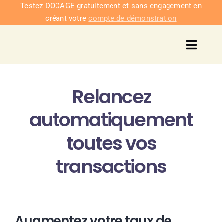
Passer
Testez DOCAGE gratuitement et sans engagement en
créant votre
compte de démonstration
au
contenu
Toggl
Navig
Solu
Relancez
Intég
automatiquement
Nous co
toutes vos
transactions
Tarifs
Augmentez votre taux de