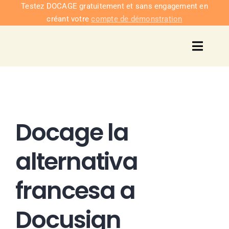
Passer
Testez DOCAGE gratuitement et sans engagement en
créant votre
compte de démonstration
au
contenu
Toggl
Navig
Solu
Intég
Docage la
Nous co
alternativa
Tarifs
francesa a
Docusign