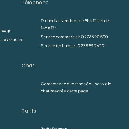
Téléphone
Du lundi au vendredi de 9h à 12h et de
14h à 17h
Docage
Service commercial : 0 278 990 590
rque blanche
Service technique : 0 278 990 670
Chat
Contactez en direct nos équipes via le
chat intégré à cette page
Tarifs
Tarifs Docage