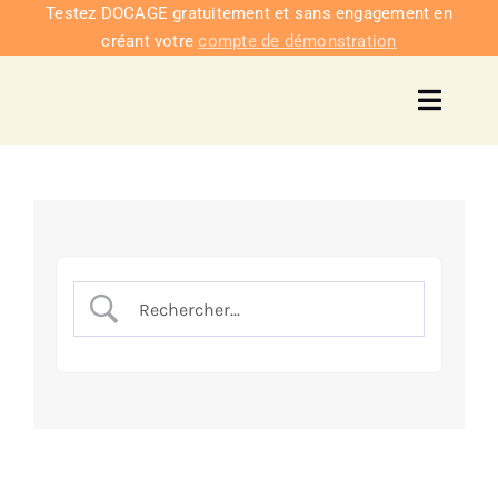
Passer
Testez DOCAGE gratuitement et sans engagement en
créant votre
compte de démonstration
au
contenu
Toggl
Navig
Solu
Intég
Nous co
Tarifs